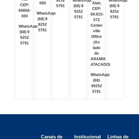
9252
WhatsApp:
WhatsApp:
000
Alah.
CEP:
5791
(68) 9
(68) 9
CEP:
69850-
9252
9252
WhatsApp:
69.915-
000
5791
5791
(68) 9
572
9252
Center
WhatsApp:
5791
ville
(68) 9
Office
9252
(Ao
5791
lado
do
ARAMIX
ATACADO)
WhatsApp:
(68)
99252
5791
Canais de
Institucional
Linhas de