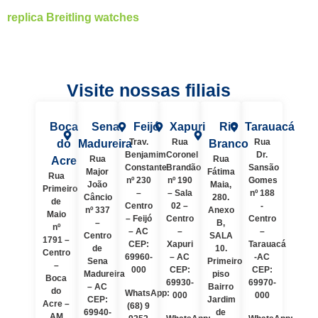
replica Breitling watches
Visite nossas filiais
Boca
Sena
Feijó
Xapuri
Rio
Tarauacá
Trav.
Rua
Rua
do
Madureira
Branco
Benjamim
Coronel
Dr.
Rua
Rua
Acre
Constante
Brandão
Sansão
Major
Fátima
Rua
nº 230
nº 190
Gomes
João
Maia,
Primeiro
–
– Sala
nº 188
Câncio
280.
de
Centro
02 –
-
nº 337
Anexo
Maio
– Feijó
Centro
Centro
–
B,
nº
– AC
–
–
Centro
SALA
1791 –
CEP:
Xapuri
Tarauacá
de
10.
Centro
69960-
– AC
-AC
Sena
Primeiro
–
000
CEP:
CEP:
Madureira
piso
Boca
69930-
69970-
– AC
Bairro
do
WhatsApp:
000
000
CEP:
Jardim
Acre –
(68) 9
69940-
de
AM