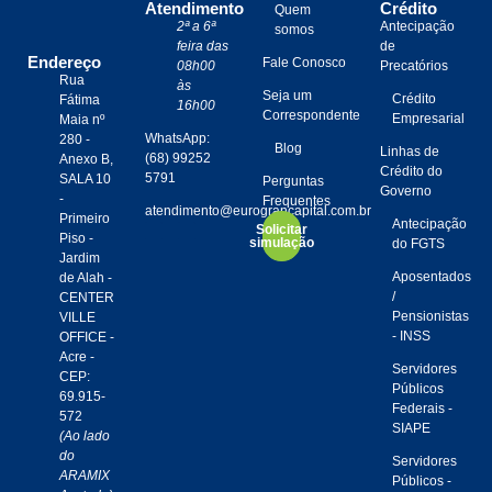
Atendimento
Crédito
Quem
2ª a 6ª
Antecipação
somos
feira das
de
Endereço
Fale Conosco
08h00
Precatórios
Rua
às
Seja um
Crédito
Fátima
16h00
Correspondente
Empresarial
Maia nº
WhatsApp:
280 -
Blog
Linhas de
(68) 99252
Anexo B,
Crédito do
5791
SALA 10
Perguntas
Governo
-
Frequentes
atendimento@eurograncapital.com.br
Primeiro
Antecipação
Solicitar
Piso -
simulação
do FGTS
Jardim
Aposentados
de Alah -
/
CENTER
Pensionistas
VILLE
- INSS
OFFICE -
Acre -
Servidores
CEP:
Públicos
69.915-
Federais -
572
SIAPE
(Ao lado
do
Servidores
ARAMIX
Públicos -